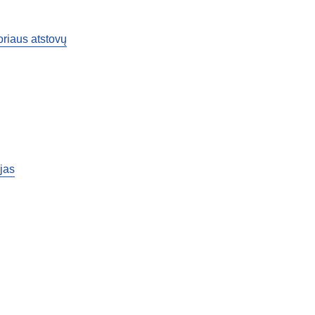
oriaus atstovų
ijas