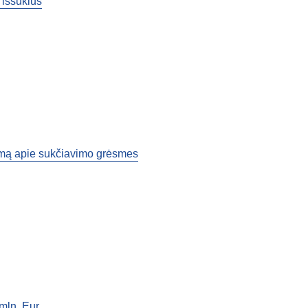
 iššūkius
tumą apie sukčiavimo grėsmes
 mln. Eur