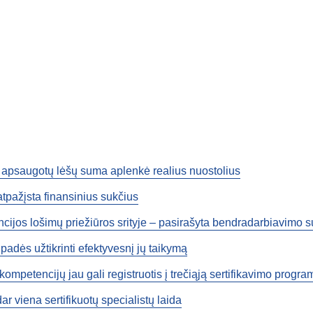
Eur, apsaugotų lėšų suma aplenkė realius nuostolius
tpažįsta finansinius sukčius
ijos lošimų priežiūros srityje – pasirašyta bendradarbiavimo su
padės užtikrinti efektyvesnį jų taikymą
ompetencijų jau gali registruotis į trečiąją sertifikavimo progra
r viena sertifikuotų specialistų laida