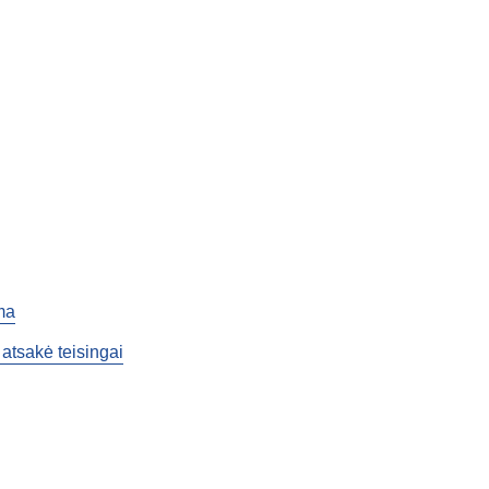
ma
 atsakė teisingai