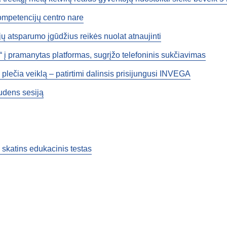
ompetencijų centro nare
ų atsparumo įgūdžius reikės nuolat atnaujinti
“ į pramanytas platformas, sugrįžo telefoninis sukčiavimas
plečia veiklą – patirtimi dalinsis prisijungusi INVEGA
rudens sesiją
s skatins edukacinis testas