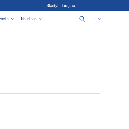
Skaityti daugiau
ncija
Naudinga
Lt