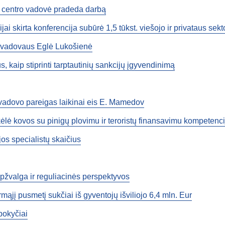
ų centro vadovė pradeda darbą
ai skirta konferencija subūrė 1,5 tūkst. viešojo ir privataus sekt
i vadovaus Eglė Lukošienė
, kaip stiprinti tarptautinių sankcijų įgyvendinimą
vadovo pareigas laikinai eis E. Mamedov
kėlė kovos su pinigų plovimu ir teroristų finansavimu kompetenc
os specialistų skaičius
apžvalga ir reguliacinės perspektyvos
mąjį pusmetį sukčiai iš gyventojų išviliojo 6,4 mln. Eur
pokyčiai