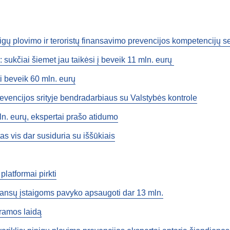
nigų plovimo ir teroristų finansavimo prevencijos kompetencijų s
sukčiai šiemet jau taikėsi į beveik 11 mln. eurų
ti beveik 60 mln. eurų
revencijos srityje bendradarbiaus su Valstybės kontrole
 mln. eurų, ekspertai prašo atidumo
as vis dar susiduria su iššūkiais
latformai pirkti
inansų įstaigoms pavyko apsaugoti dar 13 mln.
gramos laidą