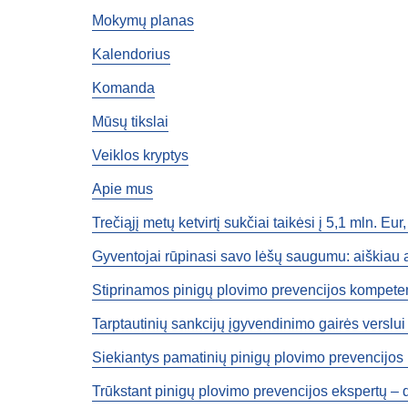
Mokymų planas
Kalendorius
Komanda
Mūsų tikslai
Veiklos kryptys
Apie mus
Trečiąjį metų ketvirtį sukčiai taikėsi į 5,1 mln. 
Gyventojai rūpinasi savo lėšų saugumu: aiškiau a
Stiprinamos pinigų plovimo prevencijos kompetenc
Tarptautinių sankcijų įgyvendinimo gairės verslui 
Siekiantys pamatinių pinigų plovimo prevencijos k
Trūkstant pinigų plovimo prevencijos ekspertų – da