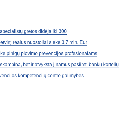
specialistų gretos didėja iki 300
virtį realūs nuostoliai siekė 3,7 mln. Eur
arkę pinigų plovimo prevencijos profesionalams
skambina, bet ir atvyksta į namus pasiimti bankų kortelių
vencijos kompetencijų centre galimybės