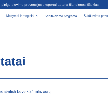
s: pinigų plovimo prevencijos ekspertai aptaria šiandienos iššūkius
Mokymai ir renginiai
Sukčiavimo preve
Sertifikavimo programa
tatai
kė išvilioti beveik 24 mln. eurų