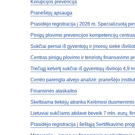
Korupcijos prevencija
Pranešėjų apsauga
Prasidėjo registracija į 2026 m. Specializuotą pi
Pinigų plovimo prevencijos kompetencijų centras: 
Sukčiai pernai iš gyventojų ir įmonių siekė išvilio
Centras pinigų plovimo ir teroristų finansavimo p
Trečiąjį ketvirtį sukčiai iš gyventojų išviliojo 4,9
Centro parengta atvejo analizė: pranešėjo institut
Finansinės ataskaitos
Skelbiama tiekėjų atranka Keitimosi duomenimis p
Lietuviai sukčiams atidavė beveik 7 mln. eurų, f
Prasidėjo registracija į šeštąją Sertifikavimo pro