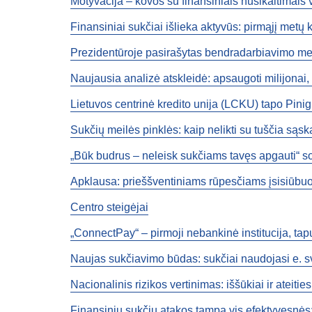
Motyvacija – kovos su finansiniais nusikaltimais 
Finansiniai sukčiai išlieka aktyvūs: pirmąjį metų k
Prezidentūroje pasirašytas bendradarbiavimo me
Naujausia analizė atskleidė: apsaugoti milijonai, b
Lietuvos centrinė kredito unija (LCKU) tapo Pini
Sukčių meilės pinklės: kaip nelikti su tuščia sąsk
„Būk budrus – neleisk sukčiams tavęs apgauti“ s
Apklausa: prieššventiniams rūpesčiams įsisiūbuoj
Centro steigėjai
„ConnectPay“ – pirmoji nebankinė institucija, ta
Naujas sukčiavimo būdas: sukčiai naudojasi e. s
Nacionalinis rizikos vertinimas: iššūkiai ir ateiti
Finansinių sukčių atakos tampa vis efektyvesnės: t