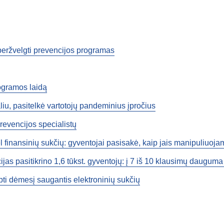
 peržvelgti prevencijos programas
rogramos laidą
iu, pasitelkė vartotojų pandeminius įpročius
prevencijos specialistų
ėl finansinių sukčių: gyventojai pasisakė, kaip jais manipuliuoja
jas pasitikrino 1,6 tūkst. gyventojų: į 7 iš 10 klausimų dauguma
ipti dėmesį saugantis elektroninių sukčių