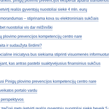
variklis: pinigų plovimo prevencijos ekspertai aptaria šiandienos
etvirtį realūs gyventojų nuostoliai siekė 4 mln. eurų
morandumas – stiprinama kova su elektroniniais sukčiais
et nuostoliai vis dar milžiniški
gų plovimo prevencijos kompetencijų centro nare
aita ir sudaužyta širdimi?
ocialine iniciatyva bus siekiama stiprinti visuomenės informuo
ant, kas antras pastebi suaktyvėjusius finansinius sukčius
pusi Pinigų plovimo prevencijos kompetencijų centro nare
veikatos portalo vardu
es perspektyvos
rečiąjį metų ketvirtį realūs gyventojų nuostoliai siekė beveik 5