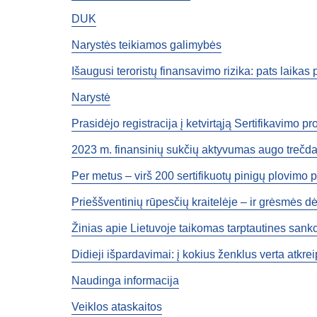
DUK
Narystės teikiamos galimybės
Išaugusi teroristų finansavimo rizika: pats laikas
Narystė
Prasidėjo registracija į ketvirtąją Sertifikavimo p
2023 m. finansinių sukčių aktyvumas augo trečdal
Per metus – virš 200 sertifikuotų pinigų plovimo 
Prieššventinių rūpesčių kraitelėje – ir grėsmės d
Žinias apie Lietuvoje taikomas tarptautines sankci
Didieji išpardavimai: į kokius ženklus verta atkre
Naudinga informacija
Veiklos ataskaitos