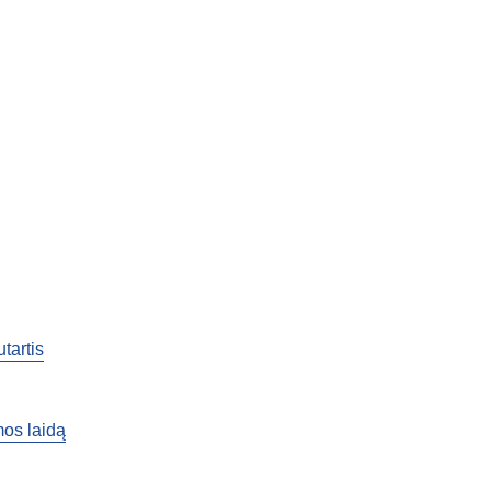
tartis
mos laidą