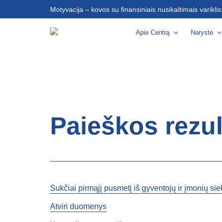
Motyvacija – kovos su finansiniais nusikaltimais varikli
Apie Centrą
Narystė
Paieškos rezul
Sukčiai pirmąjį pusmetį iš gyventojų ir įmonių sie
Atviri duomenys