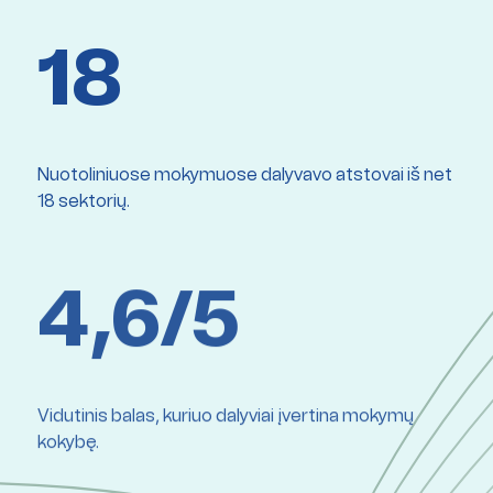
18
Nuotoliniuose mokymuose dalyvavo atstovai iš net
18 sektorių.
4,6/5
Vidutinis balas, kuriuo dalyviai įvertina mokymų
kokybę.