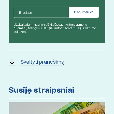
Užsisakydami naujienlaiškį, Jūs sutinkate su asmens
duomenų tvarkymu. Daugiau informacijos mūsų
Privatumo
politikoje.
Skaityti pranešimą
Susiję straipsniai