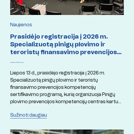
Naujienos
Prasidėjo registracija į 2026 m.
Specializuotą pinigų plovimo ir
teroristų finansavimo prevencijos
kompetencijų sertifikavimo
Paskelbta: 2026 13 liepos
programą
Liepos 13 d., prasidėjo registracija į 2026 m.
Specializuotą pinigų plovimo ir teroristų
finansavimo prevencijos kompetencijų
sertifikavimo programą, kurią organizuoja Pinigų
plovimo prevencijos kompetencijų centras kartu
su Mykolo Romerio universitetu ir Lietuvos
Sužinoti daugiau
Respublikos finansų ministerija.