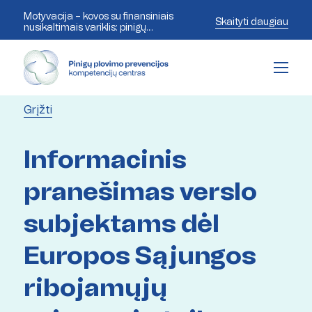
Motyvacija – kovos su finansiniais
Skaityti daugiau
nusikaltimais variklis: pinigų
plovimo prevencijos ekspertai
aptaria šiandienos iššūkius
Grįžti
Informacinis
pranešimas verslo
subjektams dėl
Europos Sąjungos
ribojamųjų