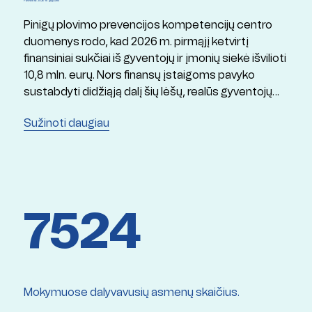
Paskelbta: 2026 19 gegužės
Pinigų plovimo prevencijos kompetencijų centro
duomenys rodo, kad 2026 m. pirmąjį ketvirtį
finansiniai sukčiai iš gyventojų ir įmonių siekė išvilioti
10,8 mln. eurų. Nors finansų įstaigoms pavyko
sustabdyti didžiąją dalį šių lėšų, realūs gyventojų
nuostoliai siekė apie 3,7 mln. eurų.
Sužinoti daugiau
7524
Mokymuose dalyvavusių asmenų skaičius.