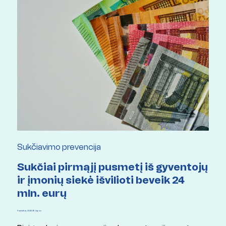
Sukčiavimo prevencija
Sukčiai pirmąjį pusmetį iš gyventojų
ir įmonių siekė išvilioti beveik 24
mln. eurų
Paskelbta: 2026 29 liepos