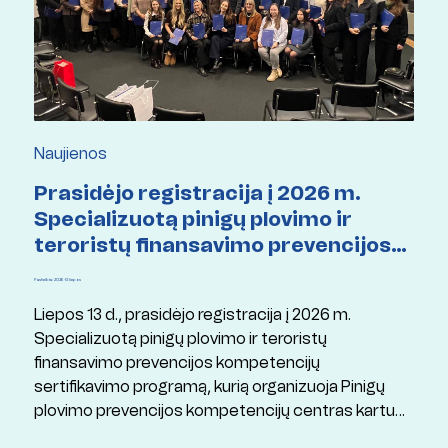
Naujienos
Prasidėjo registracija į 2026 m.
Specializuotą pinigų plovimo ir
teroristų finansavimo prevencijos
kompetencijų sertifikavimo
Paskelbta: 2026 13 liepos
programą
Liepos 13 d., prasidėjo registracija į 2026 m.
Specializuotą pinigų plovimo ir teroristų
finansavimo prevencijos kompetencijų
sertifikavimo programą, kurią organizuoja Pinigų
plovimo prevencijos kompetencijų centras kartu
su Mykolo Romerio universitetu ir Lietuvos