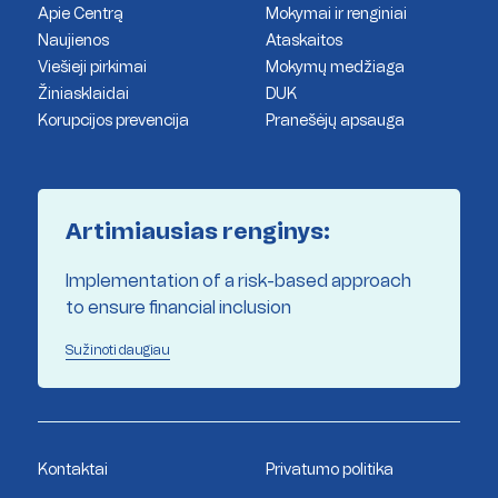
Apie Centrą
Mokymai ir renginiai
Naujienos
Ataskaitos
Viešieji pirkimai
Mokymų medžiaga
Žiniasklaidai
DUK
Korupcijos prevencija
Pranešėjų apsauga
Artimiausias renginys:
Implementation of a risk-based approach
to ensure financial inclusion
Sužinoti daugiau
Kontaktai
Privatumo politika