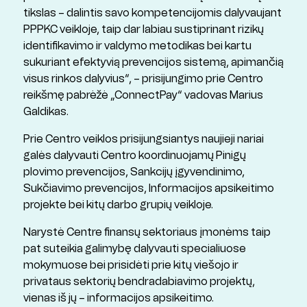
tikslas – dalintis savo kompetencijomis dalyvaujant
PPPKC veikloje, taip dar labiau sustiprinant rizikų
identifikavimo ir valdymo metodikas bei kartu
sukuriant efektyvią prevencijos sistemą, apimančią
visus rinkos dalyvius“, – prisijungimo prie Centro
reikšmę pabrėžė „ConnectPay“ vadovas Marius
Galdikas.
Prie Centro veiklos prisijungsiantys naujieji nariai
galės dalyvauti Centro koordinuojamų Pinigų
plovimo prevencijos, Sankcijų įgyvendinimo,
Sukčiavimo prevencijos, Informacijos apsikeitimo
projekte bei kitų darbo grupių veikloje.
Narystė Centre finansų sektoriaus įmonėms taip
pat suteikia galimybę dalyvauti specialiuose
mokymuose bei prisidėti prie kitų viešojo ir
privataus sektorių bendradabiavimo projektų,
vienas iš jų – informacijos apsikeitimo.