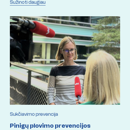
Sužinoti daugiau
Respublikos finansų ministerija.
Sukčiavimo prevencija
Pinigų plovimo prevencijos