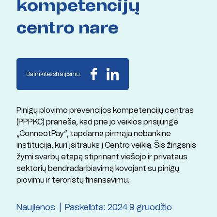
kompetencijų
centro nare
Dalinkitės straipsniu:
Pinigų plovimo prevencijos kompetencijų centras
(PPPKC) praneša, kad prie jo veiklos prisijungė
„ConnectPay“, tapdama pirmąja nebankine
institucija, kuri įsitrauks į Centro veiklą. Šis žingsnis
žymi svarbų etapą stiprinant viešojo ir privataus
sektorių bendradarbiavimą kovojant su pinigų
plovimu ir teroristų finansavimu.
Naujienos
Paskelbta: 2024 9 gruodžio