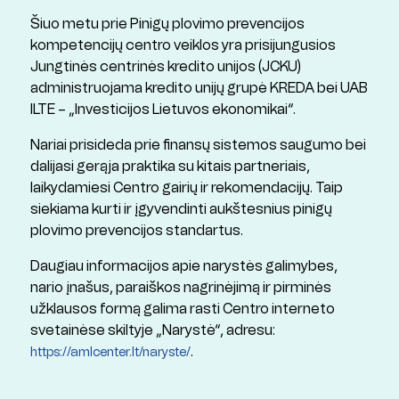
Šiuo metu prie Pinigų plovimo prevencijos
kompetencijų centro veiklos yra prisijungusios
Jungtinės centrinės kredito unijos (JCKU)
administruojama kredito unijų grupė KREDA bei UAB
ILTE – „Investicijos Lietuvos ekonomikai“.
Nariai prisideda prie finansų sistemos saugumo bei
dalijasi gerąja praktika su kitais partneriais,
laikydamiesi Centro gairių ir rekomendacijų. Taip
siekiama kurti ir įgyvendinti aukštesnius pinigų
plovimo prevencijos standartus.
Daugiau informacijos apie narystės galimybes,
nario įnašus, paraiškos nagrinėjimą ir pirminės
užklausos formą galima rasti Centro interneto
svetainėse skiltyje „Narystė“, adresu:
.
https://amlcenter.lt/naryste/