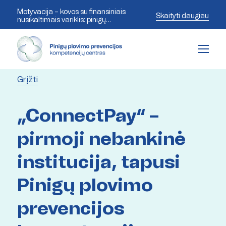
Motyvacija – kovos su finansiniais
Skaityti daugiau
nusikaltimais variklis: pinigų
plovimo prevencijos ekspertai
aptaria šiandienos iššūkius
Grįžti
„ConnectPay“ –
pirmoji nebankinė
institucija, tapusi
Pinigų plovimo
prevencijos