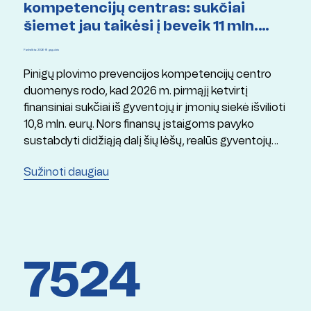
kompetencijų centras: sukčiai
šiemet jau taikėsi į beveik 11 mln.
eurų
Paskelbta: 2026 19 gegužės
Pinigų plovimo prevencijos kompetencijų centro
duomenys rodo, kad 2026 m. pirmąjį ketvirtį
finansiniai sukčiai iš gyventojų ir įmonių siekė išvilioti
10,8 mln. eurų. Nors finansų įstaigoms pavyko
sustabdyti didžiąją dalį šių lėšų, realūs gyventojų
nuostoliai siekė apie 3,7 mln. eurų.
Sužinoti daugiau
7524