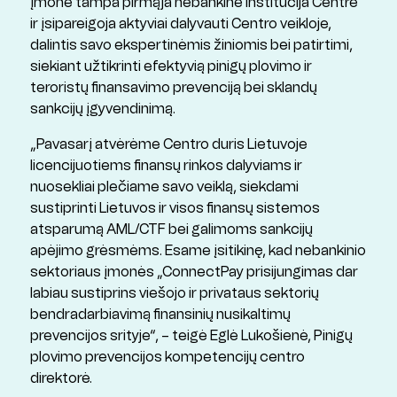
įmonė tampa pirmąja nebankine institucija Centre
ir įsipareigoja aktyviai dalyvauti Centro veikloje,
dalintis savo ekspertinėmis žiniomis bei patirtimi,
siekiant užtikrinti efektyvią pinigų plovimo ir
teroristų finansavimo prevenciją bei sklandų
sankcijų įgyvendinimą.
„Pavasarį atvėrėme Centro duris Lietuvoje
licencijuotiems finansų rinkos dalyviams ir
nuosekliai plečiame savo veiklą, siekdami
sustiprinti Lietuvos ir visos finansų sistemos
atsparumą AML/CTF bei galimoms sankcijų
apėjimo grėsmėms. Esame įsitikinę, kad nebankinio
sektoriaus įmonės „ConnectPay prisijungimas dar
labiau sustiprins viešojo ir privataus sektorių
bendradarbiavimą finansinių nusikaltimų
prevencijos srityje“, – teigė Eglė Lukošienė, Pinigų
plovimo prevencijos kompetencijų centro
direktorė.