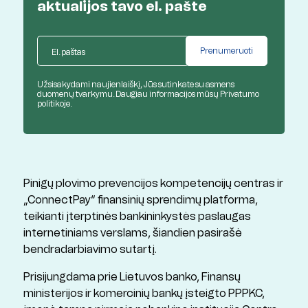
aktualijos
tavo el. pašte
Užsisakydami naujienlaiškį, Jūs sutinkate su asmens
duomenų tvarkymu. Daugiau informacijos mūsų
Privatumo
politikoje.
Pinigų plovimo prevencijos kompetencijų centras ir
„ConnectPay“ finansinių sprendimų platforma,
teikianti įterptinės bankininkystės paslaugas
internetiniams verslams, šiandien pasirašė
bendradarbiavimo sutartį.
Prisijungdama prie Lietuvos banko, Finansų
ministerijos ir komercinių bankų įsteigto PPPKC,