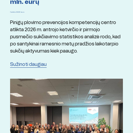
mln. eurų
Paskelbta: 2026 29 liepos
Pinigų plovimo prevencijos kompetencijų centro
atlikta 2026 m. antrojo ketvirčio ir pirmojo
pusmečio sukčiavimo statistikos analizė rodo, kad
po santykinai ramesnio metų pradžios laikotarpio
sukčių aktyvumas kiek paaugo.
Sužinoti daugiau