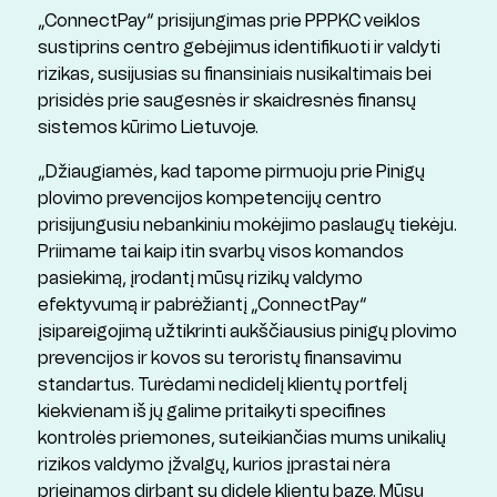
„ConnectPay“ prisijungimas prie PPPKC veiklos
sustiprins centro gebėjimus identifikuoti ir valdyti
rizikas, susijusias su finansiniais nusikaltimais bei
prisidės prie saugesnės ir skaidresnės finansų
sistemos kūrimo Lietuvoje.
„Džiaugiamės, kad tapome pirmuoju prie Pinigų
plovimo prevencijos kompetencijų centro
prisijungusiu nebankiniu mokėjimo paslaugų tiekėju.
Priimame tai kaip itin svarbų visos komandos
pasiekimą, įrodantį mūsų rizikų valdymo
efektyvumą ir pabrėžiantį „ConnectPay“
įsipareigojimą užtikrinti aukščiausius pinigų plovimo
prevencijos ir kovos su teroristų finansavimu
standartus. Turėdami nedidelį klientų portfelį
kiekvienam iš jų galime pritaikyti specifines
kontrolės priemones, suteikiančias mums unikalių
rizikos valdymo įžvalgų, kurios įprastai nėra
prieinamos dirbant su didele klientų baze. Mūsų