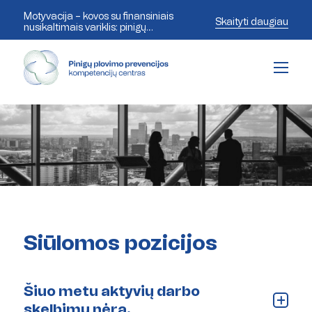
Motyvacija – kovos su finansiniais
Skaityti daugiau
nusikaltimais variklis: pinigų
plovimo prevencijos ekspertai
aptaria šiandienos iššūkius
Siūlomos pozicijos
Šiuo metu aktyvių darbo
skelbimų nėra.