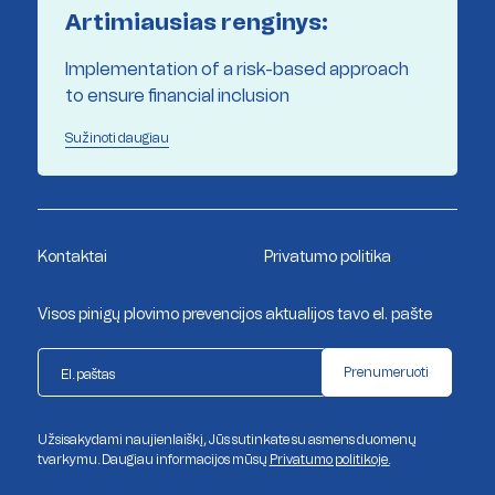
Artimiausias renginys:
Implementation of a risk-based approach
to ensure financial inclusion
Sužinoti daugiau
Kontaktai
Privatumo politika
Visos pinigų plovimo prevencijos aktualijos tavo el. pašte
Prenumeruoti
Užsisakydami naujienlaiškį, Jūs sutinkate su asmens duomenų
tvarkymu. Daugiau informacijos mūsų
Privatumo politikoje.