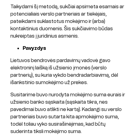
Taikydami šį metodą, sukčiai apsimeta esamais ar
potencialiais verslo partneriais ar tiekėjais,
pateikdami suklastotus mokėjimo ir (arba)
kontaktinius duomenis. Šis sukčiavimo būdas
nukreiptas į juridinius asmenis.
Pavyzdys
Lietuvos bendrovės pardavimų vadovė gavo
elektroninį laišką iš užsienio įmonės (verslo
partnerių), su kuria vykdo bendradarbiavimą, dėl
išankstinio sumokėjimo už prekes.
Susitarime buvo nurodyta mokėjimo suma eurais ir
užsienio banko sąskaita (sąskaita tikra, nes
pavedimai buvo atlikti ne kartą). Kadangi su verslo
partneriais buvo sutarta kita apmokėjimo suma,
todėl toliau vyko susirašinėjimas, kad būtų
suderinta tiksli mokėjimo suma.