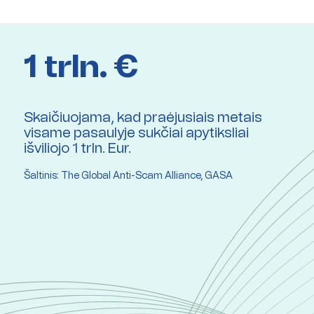
1 trln. €
Skaičiuojama, kad praėjusiais metais
visame pasaulyje sukčiai apytiksliai
išviliojo 1 trln. Eur.
Šaltinis: The Global Anti-Scam Alliance, GASA