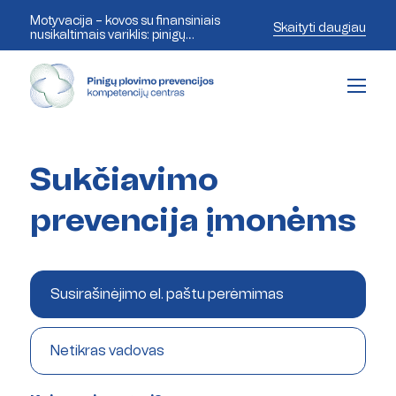
Motyvacija – kovos su finansiniais
Skaityti daugiau
nusikaltimais variklis: pinigų
plovimo prevencijos ekspertai
aptaria šiandienos iššūkius
Sukčiavimo
prevencija įmonėms
Susirašinėjimo el. paštu perėmimas
Netikras vadovas