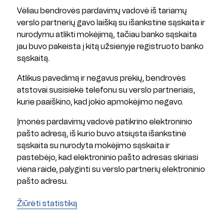
Vėliau bendrovės pardavimų vadovė iš tariamų
verslo partnerių gavo laišką su išankstine sąskaita ir
nurodymu atlikti mokėjimą, tačiau banko sąskaita
jau buvo pakeista į kitą užsienyje registruoto banko
sąskaitą.
Atlikus pavedimą ir negavus prekių, bendrovės
atstovai susisiekė telefonu su verslo partneriais,
kurie paaiškino, kad jokio apmokėjimo negavo.
Įmonės pardavimų vadovė patikrino elektroninio
pašto adresą, iš kurio buvo atsiųsta išankstinė
sąskaita su nurodyta mokėjimo sąskaita ir
pastebėjo, kad elektroninio pašto adresas skiriasi
viena raide, palyginti su verslo partnerių elektroninio
pašto adresu.
Žiūrėti statistiką