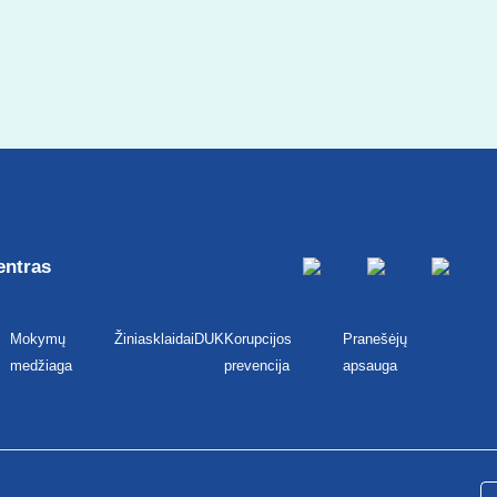
entras
Mokymų
Žiniasklaidai
DUK
Korupcijos
Pranešėjų
medžiaga
prevencija
apsauga