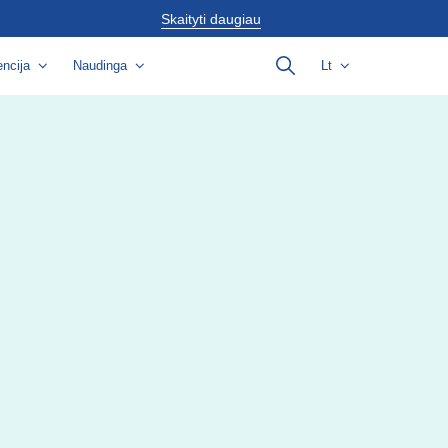
Skaityti daugiau
ncija
Naudinga
Lt