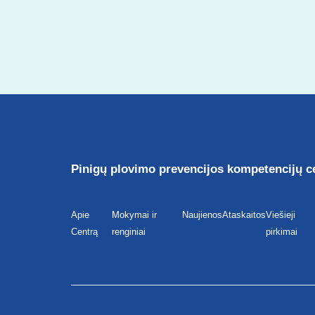
Pinigų plovimo prevencijos kompetencijų c
Apie
Mokymai ir
Naujienos
Ataskaitos
Viešieji
Centrą
renginiai
pirkimai