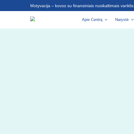
Motyvacija – kovos su finansiniais nusikaltimais varikli
Apie Centrą
Narystė