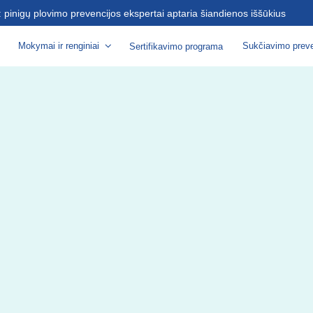
s: pinigų plovimo prevencijos ekspertai aptaria šiandienos iššūkius
Mokymai ir renginiai
Sukčiavimo preve
Sertifikavimo programa