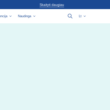
Skaityti daugiau
ncija
Naudinga
Lt