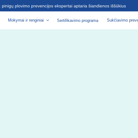
s: pinigų plovimo prevencijos ekspertai aptaria šiandienos iššūkius
Mokymai ir renginiai
Sukčiavimo preve
Sertifikavimo programa