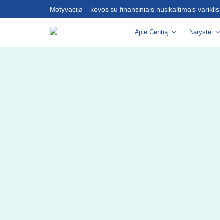
Motyvacija – kovos su finansiniais nusikaltimais varikli
Apie Centrą
Narystė