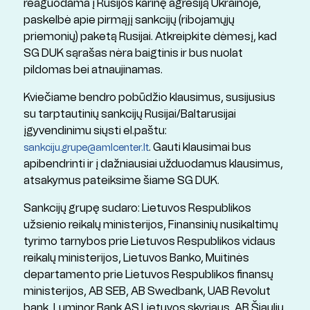
reaguodama į Rusijos karinę agresiją Ukrainoje,
paskelbė apie pirmąjį sankcijų (ribojamųjų
priemonių) paketą Rusijai. Atkreipkite dėmesį, kad
SG DUK sąrašas nėra baigtinis ir bus nuolat
pildomas bei atnaujinamas.
Kviečiame bendro pobūdžio klausimus, susijusius
su tarptautinių sankcijų Rusijai/Baltarusijai
įgyvendinimu siųsti el.paštu:
. Gauti klausimai bus
sankciju.grupe@amlcenter.lt
apibendrinti ir į dažniausiai užduodamus klausimus,
atsakymus pateiksime šiame SG DUK.
Sankcijų grupę sudaro: Lietuvos Respublikos
užsienio reikalų ministerijos, Finansinių nusikaltimų
tyrimo tarnybos prie Lietuvos Respublikos vidaus
reikalų ministerijos, Lietuvos Banko, Muitinės
departamento prie Lietuvos Respublikos finansų
ministerijos, AB SEB, AB Swedbank, UAB Revolut
bank, Luminor Bank AS Lietuvos skyriaus, AB Šiaulių