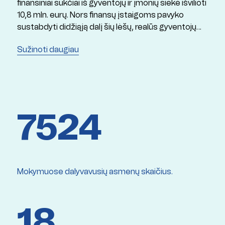
finansiniai sukčiai iš gyventojų ir įmonių siekė išvilioti
10,8 mln. eurų. Nors finansų įstaigoms pavyko
sustabdyti didžiąją dalį šių lėšų, realūs gyventojų
nuostoliai siekė apie 3,7 mln. eurų.
Sužinoti daugiau
7524
Mokymuose dalyvavusių asmenų skaičius.
18