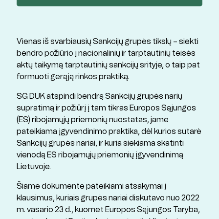
Vienas iš svarbiausių Sankcijų grupės tikslų – siekti
bendro požiūrio į nacionalinių ir tarptautinių teisės
aktų taikymą tarptautinių sankcijų srityje, o taip pat
formuoti gerąją rinkos praktiką.
SG DUK atspindi bendrą Sankcijų grupės narių
supratimą ir požiūrį į tam tikras Europos Sąjungos
(ES) ribojamųjų priemonių nuostatas, jame
pateikiama įgyvendinimo praktika, dėl kurios sutarė
Sankcijų grupės nariai, ir kuria siekiama skatinti
vienodą ES ribojamųjų priemonių įgyvendinimą
Lietuvoje.
Šiame dokumente pateikiami atsakymai į
klausimus, kuriais grupės nariai diskutavo nuo 2022
m. vasario 23 d., kuomet Europos Sąjungos Taryba,