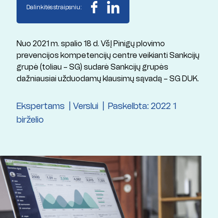
Dalinkitės straipsniu:
Nuo 2021 m. spalio 18 d. VšĮ Pinigų plovimo
prevencijos kompetencijų centre veikianti Sankcijų
grupė (toliau – SG) sudarė Sankcijų grupės
dažniausiai užduodamų klausimų sąvadą – SG DUK.
Ekspertams
Verslui
Paskelbta: 2022 1
birželio