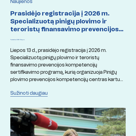
Naujienos
Prasidėjo registracija į 2026 m.
Specializuotą pinigų plovimo ir
teroristų finansavimo prevencijos
kompetencijų sertifikavimo
Paskelbta: 2026 13 liepos
programą
Liepos 13 d., prasidėjo registracija į 2026 m.
Specializuotą pinigų plovimo ir teroristų
finansavimo prevencijos kompetencijų
sertifikavimo programą, kurią organizuoja Pinigų
plovimo prevencijos kompetencijų centras kartu
su Mykolo Romerio universitetu ir Lietuvos
Sužinoti daugiau
Respublikos finansų ministerija.