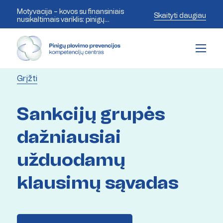
Motyvacija – kovos su finansiniais
Skaityti daugiau
nusikaltimais variklis: pinigų
plovimo prevencijos ekspertai
aptaria šiandienos iššūkius
Grįžti
Sankcijų grupės
dažniausiai
užduodamų
klausimų sąvadas