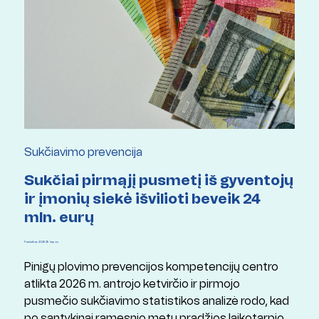
Sukčiavimo prevencija
Sukčiai pirmąjį pusmetį iš gyventojų
ir įmonių siekė išvilioti beveik 24
mln. eurų
Paskelbta: 2026 29 liepos
Pinigų plovimo prevencijos kompetencijų centro
atlikta 2026 m. antrojo ketvirčio ir pirmojo
pusmečio sukčiavimo statistikos analizė rodo, kad
po santykinai ramesnio metų pradžios laikotarpio