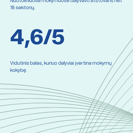
Nuotoliniuose mokymuose dalyvavo atstovai iš net
18 sektorių.
4,6/5
Vidutinis balas, kuriuo dalyviai įvertina mokymų
kokybę.