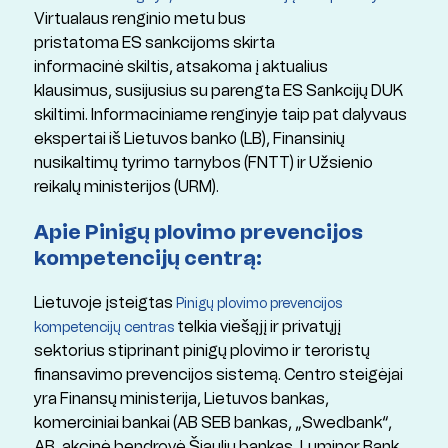
Virtualaus renginio metu bus
pristatoma ES sankcijoms skirta
informacinė skiltis, atsakoma į aktualius
klausimus, susijusius su parengta ES Sankcijų DUK
skiltimi. Informaciniame renginyje taip pat dalyvaus
ekspertai iš Lietuvos banko (LB), Finansinių
nusikaltimų tyrimo tarnybos (FNTT) ir Užsienio
reikalų ministerijos (URM).
Apie Pinigų plovimo prevencijos
kompetencijų centrą:
Lietuvoje įsteigtas
Pinigų plovimo prevencijos
telkia viešąjį ir privatųjį
kompetencijų centras
sektorius stiprinant pinigų plovimo ir teroristų
finansavimo prevencijos sistemą. Centro steigėjai
yra Finansų ministerija, Lietuvos bankas,
komerciniai bankai (AB SEB bankas, „Swedbank“,
AB, akcinė bendrovė Šiaulių bankas, Luminor Bank