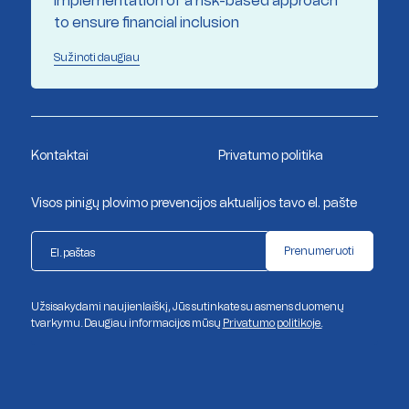
Implementation of a risk-based approach
to ensure financial inclusion
Sužinoti daugiau
Kontaktai
Privatumo politika
Visos pinigų plovimo prevencijos aktualijos tavo el. pašte
Prenumeruoti
Užsisakydami naujienlaiškį, Jūs sutinkate su asmens duomenų
tvarkymu. Daugiau informacijos mūsų
Privatumo politikoje.