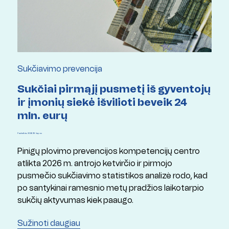
Sukčiavimo prevencija
Sukčiai pirmąjį pusmetį iš gyventojų
ir įmonių siekė išvilioti beveik 24
mln. eurų
Paskelbta: 2026 29 liepos
Pinigų plovimo prevencijos kompetencijų centro
atlikta 2026 m. antrojo ketvirčio ir pirmojo
pusmečio sukčiavimo statistikos analizė rodo, kad
po santykinai ramesnio metų pradžios laikotarpio
sukčių aktyvumas kiek paaugo.
Sužinoti daugiau