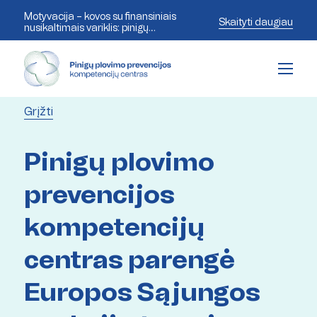
Motyvacija – kovos su finansiniais
Skaityti daugiau
nusikaltimais variklis: pinigų
plovimo prevencijos ekspertai
aptaria šiandienos iššūkius
Grįžti
Pinigų plovimo
prevencijos
kompetencijų
centras parengė
Europos Sąjungos