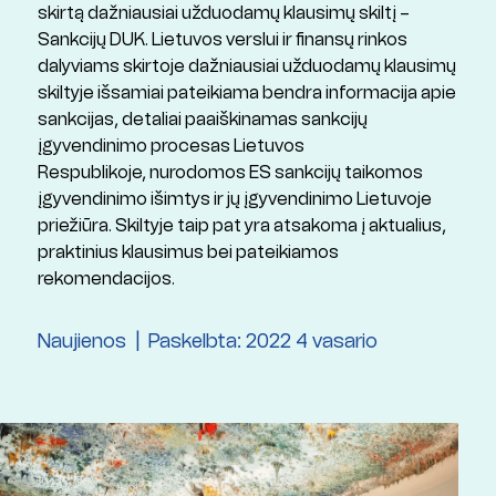
skirtą dažniausiai užduodamų klausimų skiltį –
Sankcijų DUK. Lietuvos verslui ir finansų rinkos
dalyviams skirtoje dažniausiai užduodamų klausimų
skiltyje išsamiai pateikiama bendra informacija apie
sankcijas, detaliai paaiškinamas sankcijų
įgyvendinimo procesas Lietuvos
Respublikoje, nurodomos ES sankcijų taikomos
įgyvendinimo išimtys ir jų įgyvendinimo Lietuvoje
priežiūra. Skiltyje taip pat yra atsakoma į aktualius,
praktinius klausimus bei pateikiamos
rekomendacijos.
Naujienos
Paskelbta: 2022 4 vasario