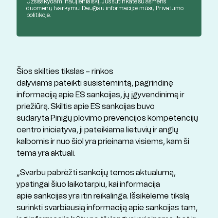
Užsisakydami naujienlaiškį, Jūs sutinkate su asmens
duomenų tvarkymu. Daugiau informacijos mūsų
Privatumo
politikoje.
Šios skilties tikslas – rinkos
dalyviams pateikti susistemintą, pagrindinę
informaciją apie ES sankcijas, jų įgyvendinimą ir
priežiūrą. Skiltis apie ES sankcijas buvo
sudaryta Pinigų plovimo prevencijos kompetencijų
centro iniciatyva, ji pateikiama lietuvių ir anglų
kalbomis ir nuo šiol yra prieinama visiems, kam ši
tema yra aktuali.
„Svarbu pabrėžti sankcijų temos aktualumą,
ypatingai šiuo laikotarpiu, kai informacija
apie sankcijas yra itin reikalinga. Išsikėlėme tikslą
surinkti svarbiausią informaciją apie sankcijas tam,