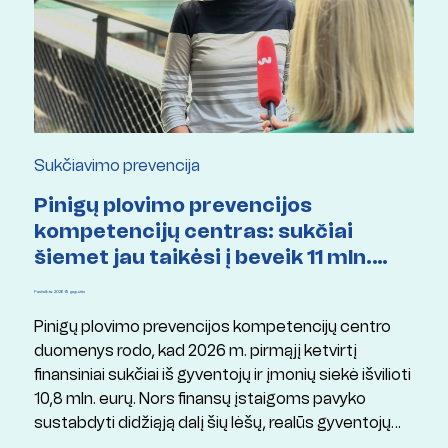
Sukčiavimo prevencija
Pinigų plovimo prevencijos
kompetencijų centras: sukčiai
šiemet jau taikėsi į beveik 11 mln.
eurų
Paskelbta: 2026 19 gegužės
Pinigų plovimo prevencijos kompetencijų centro
duomenys rodo, kad 2026 m. pirmąjį ketvirtį
finansiniai sukčiai iš gyventojų ir įmonių siekė išvilioti
10,8 mln. eurų. Nors finansų įstaigoms pavyko
sustabdyti didžiąją dalį šių lėšų, realūs gyventojų
nuostoliai siekė apie 3,7 mln. eurų.