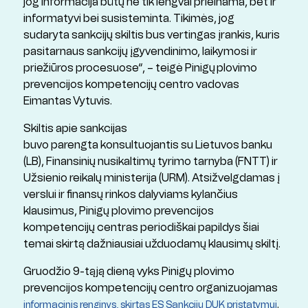
jog informacija būtų ne tik lengvai prieinama, bet ir
informatyvi bei susisteminta. Tikimės, jog
sudaryta sankcijų skiltis bus vertingas įrankis, kuris
pasitarnaus sankcijų įgyvendinimo, laikymosi ir
priežiūros procesuose“, – teigė Pinigų plovimo
prevencijos kompetencijų centro vadovas
Eimantas Vytuvis.
Skiltis apie sankcijas
buvo parengta konsultuojantis su Lietuvos banku
(LB), Finansinių nusikaltimų tyrimo tarnyba (FNTT) ir
Užsienio reikalų ministerija (URM). Atsižvelgdamas į
verslui ir finansų rinkos dalyviams kylančius
klausimus, Pinigų plovimo prevencijos
kompetencijų centras periodiškai papildys šiai
temai skirtą dažniausiai užduodamų klausimų skiltį.
Gruodžio 9-tąją dieną vyks Pinigų plovimo
prevencijos kompetencijų centro organizuojamas
.
informacinis renginys, skirtas ES Sankcijų DUK pristatymui