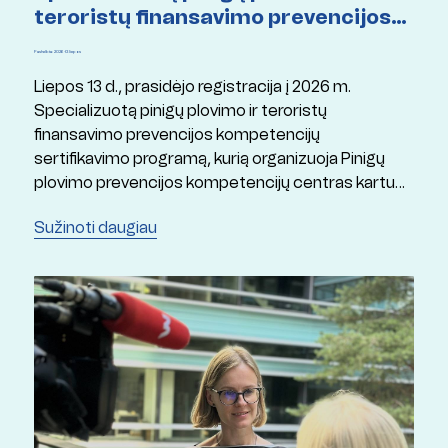
teroristų finansavimo prevencijos
kompetencijų sertifikavimo
Paskelbta: 2026 13 liepos
programą
Liepos 13 d., prasidėjo registracija į 2026 m.
Specializuotą pinigų plovimo ir teroristų
finansavimo prevencijos kompetencijų
sertifikavimo programą, kurią organizuoja Pinigų
plovimo prevencijos kompetencijų centras kartu
su Mykolo Romerio universitetu ir Lietuvos
Sužinoti daugiau
Respublikos finansų ministerija.