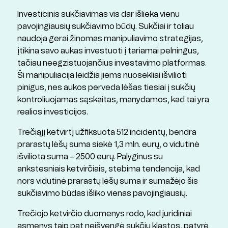
Investicinis sukčiavimas vis dar išlieka vienu
pavojingiausių sukčiavimo būdų. Sukčiai ir toliau
naudoja gerai žinomas manipuliavimo strategijas,
įtikina savo aukas investuoti į tariamai pelningus,
tačiau neegzistuojančius investavimo platformas.
Ši manipuliacija leidžia jiems nuosekliai išvilioti
pinigus, nes aukos perveda lėšas tiesiai į sukčių
kontroliuojamas sąskaitas, manydamos, kad tai yra
realios investicijos.
Trečiąjį ketvirtį užfiksuota 512 incidentų, bendra
prarastų lėšų suma siekė 1,3 mln. eurų, o vidutinė
išviliota suma – 2500 eurų. Palyginus su
ankstesniais ketvirčiais, stebima tendencija, kad
nors vidutinė prarastų lėšų suma ir sumažėjo šis
sukčiavimo būdas išliko vienas pavojingiausių.
Trečiojo ketvirčio duomenys rodo, kad juridiniai
asmenys taip pat neišvengė sukčių klastos, patyrė