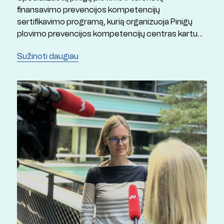
finansavimo prevencijos kompetencijų
sertifikavimo programą, kurią organizuoja Pinigų
plovimo prevencijos kompetencijų centras kartu
su Mykolo Romerio universitetu ir Lietuvos
Sužinoti daugiau
Respublikos finansų ministerija.