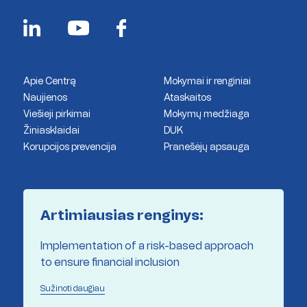
Apie Centrą
Mokymai ir renginiai
Naujienos
Ataskaitos
Viešieji pirkimai
Mokymų medžiaga
Žiniasklaidai
DUK
Korupcijos prevencija
Pranešėjų apsauga
Artimiausias renginys:
Implementation of a risk-based approach
to ensure financial inclusion
Sužinoti daugiau