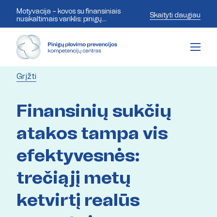
Motyvacija – kovos su finansiniais
Skaityti daugiau
nusikaltimais variklis: pinigų
plovimo prevencijos ekspertai
aptaria šiandienos iššūkius
Grįžti
Finansinių sukčių
atakos tampa vis
efektyvesnės:
trečiąjį metų
ketvirtį realūs