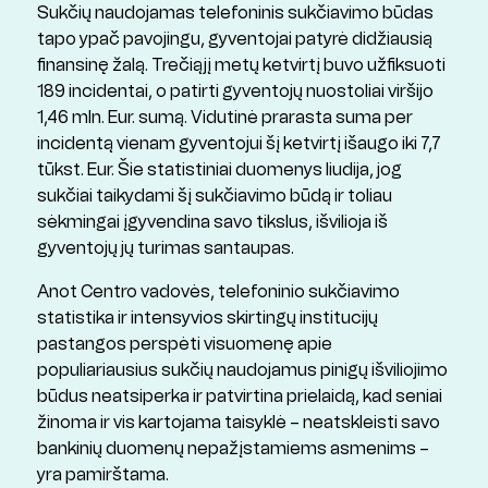
Sukčių naudojamas telefoninis sukčiavimo būdas
tapo ypač pavojingu, gyventojai patyrė didžiausią
finansinę žalą. Trečiąjį metų ketvirtį buvo užfiksuoti
189 incidentai, o patirti gyventojų nuostoliai viršijo
1,46 mln. Eur. sumą. Vidutinė prarasta suma per
incidentą vienam gyventojui šį ketvirtį išaugo iki 7,7
tūkst. Eur. Šie statistiniai duomenys liudija, jog
sukčiai taikydami šį sukčiavimo būdą ir toliau
sėkmingai įgyvendina savo tikslus, išvilioja iš
gyventojų jų turimas santaupas.
Anot Centro vadovės, telefoninio sukčiavimo
statistika ir intensyvios skirtingų institucijų
pastangos perspėti visuomenę apie
populiariausius sukčių naudojamus pinigų išviliojimo
būdus neatsiperka ir patvirtina prielaidą, kad seniai
žinoma ir vis kartojama taisyklė – neatskleisti savo
bankinių duomenų nepažįstamiems asmenims –
yra pamirštama.