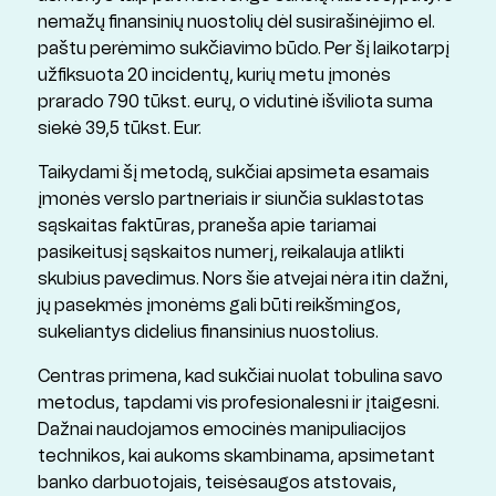
nemažų finansinių nuostolių dėl susirašinėjimo el.
paštu perėmimo sukčiavimo būdo. Per šį laikotarpį
užfiksuota 20 incidentų, kurių metu įmonės
prarado 790 tūkst. eurų, o vidutinė išviliota suma
siekė 39,5 tūkst. Eur.
Taikydami šį metodą, sukčiai apsimeta esamais
įmonės verslo partneriais ir siunčia suklastotas
sąskaitas faktūras, praneša apie tariamai
pasikeitusį sąskaitos numerį, reikalauja atlikti
skubius pavedimus. Nors šie atvejai nėra itin dažni,
jų pasekmės įmonėms gali būti reikšmingos,
sukeliantys didelius finansinius nuostolius.
Centras primena, kad sukčiai nuolat tobulina savo
metodus, tapdami vis profesionalesni ir įtaigesni.
Dažnai naudojamos emocinės manipuliacijos
technikos, kai aukoms skambinama, apsimetant
banko darbuotojais, teisėsaugos atstovais,