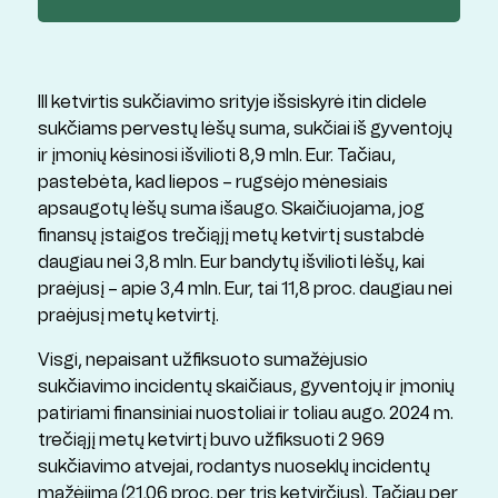
III ketvirtis sukčiavimo srityje išsiskyrė itin didele
sukčiams pervestų lėšų suma, sukčiai iš gyventojų
ir įmonių kėsinosi išvilioti 8,9 mln. Eur. Tačiau,
pastebėta, kad liepos – rugsėjo mėnesiais
apsaugotų lėšų suma išaugo. Skaičiuojama, jog
finansų įstaigos trečiąjį metų ketvirtį sustabdė
daugiau nei 3,8 mln. Eur bandytų išvilioti lėšų, kai
praėjusį – apie 3,4 mln. Eur, tai 11,8 proc. daugiau nei
praėjusį metų ketvirtį.
Visgi, nepaisant užfiksuoto sumažėjusio
sukčiavimo incidentų skaičiaus, gyventojų ir įmonių
patiriami finansiniai nuostoliai ir toliau augo. 2024 m.
trečiąjį metų ketvirtį buvo užfiksuoti 2 969
sukčiavimo atvejai, rodantys nuoseklų incidentų
mažėjimą (21,06 proc. per tris ketvirčius). Tačiau per