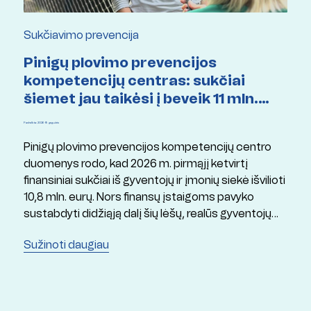
Sukčiavimo prevencija
Pinigų plovimo prevencijos
kompetencijų centras: sukčiai
šiemet jau taikėsi į beveik 11 mln.
eurų
Paskelbta: 2026 19 gegužės
Pinigų plovimo prevencijos kompetencijų centro
duomenys rodo, kad 2026 m. pirmąjį ketvirtį
finansiniai sukčiai iš gyventojų ir įmonių siekė išvilioti
10,8 mln. eurų. Nors finansų įstaigoms pavyko
sustabdyti didžiąją dalį šių lėšų, realūs gyventojų
nuostoliai siekė apie 3,7 mln. eurų.
Sužinoti daugiau