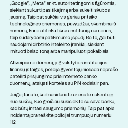
„Google“, „Meta“ ar kt. autoritetingomis figūromis,
siekiant sukurti pasitikėjimą arba sukelti skubos
jausmą. Taip pat sukčiai vis geriau pritaiko
technologines priemones, pavyzdžiui, skambina iš
numerių, kurie atitinka tikrus institucijų numerius,
taip sudarydami patikimumo įspūdį. Be to, gali būti
naudojami dirbtinio intelekto įrankiai, siekiant
imituoti balso toną arba manipuliuoti pokalbiais.
Atkreipiame dėmesį, jog valstybės institucijos,
finansų įstaigos, policija gyventojų niekada neprašo
pateikti prisijungimo prie interneto banko
duomenų, atsiųsti kortelės su PIN kodais ir pan.
Jeigu įtariate, kad susiduriate ar esate nukentėję
nuo sukčių, kuo greičiau susisiekite su savo banku,
kad būtų imtasi saugumo priemonių. Taip pat apie
incidentą praneškite policijai trumpuoju numeriu
112.