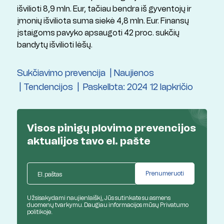
išvilioti 8,9 mln. Eur, tačiau bendra iš gyventojų ir
įmonių išviliota suma siekė 4,8 mln. Eur. Finansų
įstaigoms pavyko apsaugoti 42 proc. sukčių
bandytų išvilioti lėšų.
Sukčiavimo prevencija
Naujienos
Tendencijos
Paskelbta: 2024 12 lapkričio
Visos pinigų plovimo prevencijos
aktualijos
tavo el. pašte
Užsisakydami naujienlaiškį, Jūs sutinkate su asmens
duomenų tvarkymu. Daugiau informacijos mūsų
Privatumo
politikoje.