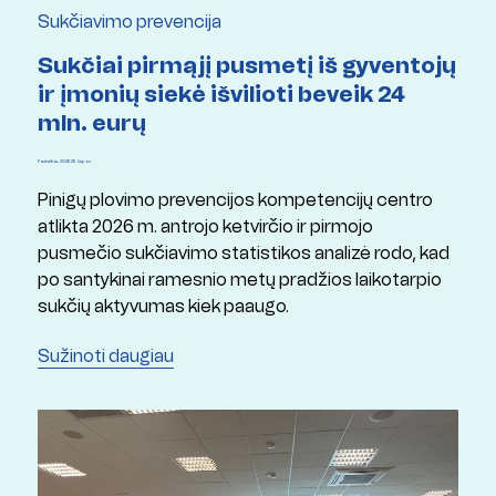
Sukčiavimo prevencija
Sukčiai pirmąjį pusmetį iš gyventojų
ir įmonių siekė išvilioti beveik 24
mln. eurų
Paskelbta: 2026 29 liepos
Pinigų plovimo prevencijos kompetencijų centro
atlikta 2026 m. antrojo ketvirčio ir pirmojo
pusmečio sukčiavimo statistikos analizė rodo, kad
po santykinai ramesnio metų pradžios laikotarpio
sukčių aktyvumas kiek paaugo.
Sužinoti daugiau