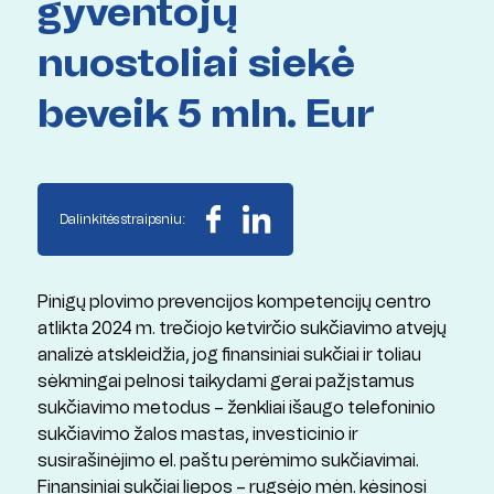
gyventojų
nuostoliai siekė
beveik 5 mln. Eur
Dalinkitės straipsniu:
Pinigų plovimo prevencijos kompetencijų centro
atlikta 2024 m. trečiojo ketvirčio sukčiavimo atvejų
analizė atskleidžia, jog finansiniai sukčiai ir toliau
sėkmingai pelnosi taikydami gerai pažįstamus
sukčiavimo metodus – ženkliai išaugo telefoninio
sukčiavimo žalos mastas, investicinio ir
susirašinėjimo el. paštu perėmimo sukčiavimai.
Finansiniai sukčiai liepos – rugsėjo mėn. kėsinosi