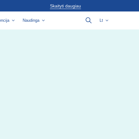
Skaityti daugiau
ncija
Naudinga
Lt