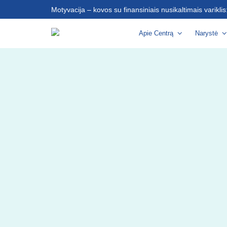
Motyvacija – kovos su finansiniais nusikaltimais varikli
Apie Centrą
Narystė