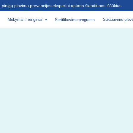
s: pinigų plovimo prevencijos ekspertai aptaria šiandienos iššūkius
Mokymai ir renginiai
Sukčiavimo preve
Sertifikavimo programa