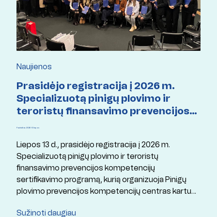
Naujienos
Prasidėjo registracija į 2026 m.
Specializuotą pinigų plovimo ir
teroristų finansavimo prevencijos
kompetencijų sertifikavimo
Paskelbta: 2026 13 liepos
programą
Liepos 13 d., prasidėjo registracija į 2026 m.
Specializuotą pinigų plovimo ir teroristų
finansavimo prevencijos kompetencijų
sertifikavimo programą, kurią organizuoja Pinigų
plovimo prevencijos kompetencijų centras kartu
su Mykolo Romerio universitetu ir Lietuvos
Sužinoti daugiau
Respublikos finansų ministerija.