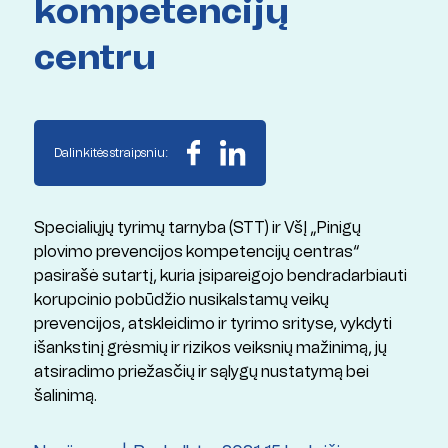
kompetencijų
centru
Dalinkitės straipsniu:
Specialiųjų tyrimų tarnyba (STT) ir VšĮ „Pinigų
plovimo prevencijos kompetencijų centras“
pasirašė sutartį, kuria įsipareigojo bendradarbiauti
korupcinio pobūdžio nusikalstamų veikų
prevencijos, atskleidimo ir tyrimo srityse, vykdyti
išankstinį grėsmių ir rizikos veiksnių mažinimą, jų
atsiradimo priežasčių ir sąlygų nustatymą bei
šalinimą.