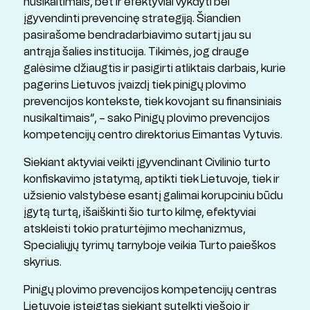
nusikaltimais, bet ir efektyviai vykdyti bei
įgyvendinti prevencinę strategiją. Šiandien
pasirašome bendradarbiavimo sutartį jau su
antrąja šalies institucija. Tikimės, jog drauge
galėsime džiaugtis ir pasigirti atliktais darbais, kurie
pagerins Lietuvos įvaizdį tiek pinigų plovimo
prevencijos kontekste, tiek kovojant su finansiniais
nusikaltimais“, – sako Pinigų plovimo prevencijos
kompetencijų centro direktorius Eimantas Vytuvis.
Siekiant aktyviai veikti įgyvendinant Civilinio turto
konfiskavimo įstatymą, aptikti tiek Lietuvoje, tiek ir
užsienio valstybėse esantį galimai korupciniu būdu
įgytą turtą, išaiškinti šio turto kilmę, efektyviai
atskleisti tokio praturtėjimo mechanizmus,
Specialiųjų tyrimų tarnyboje veikia Turto paieškos
skyrius.
Pinigų plovimo prevencijos kompetencijų centras
Lietuvoje įsteigtas siekiant sutelkti viešojo ir