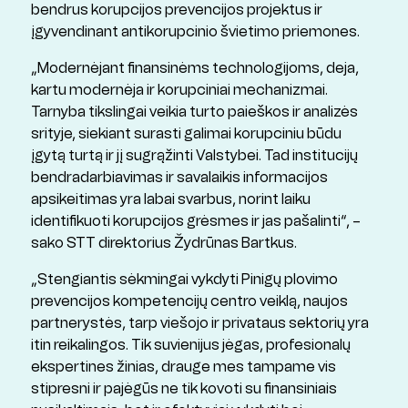
bendrus korupcijos prevencijos projektus ir
įgyvendinant antikorupcinio švietimo priemones.
„Modernėjant finansinėms technologijoms, deja,
kartu modernėja ir korupciniai mechanizmai.
Tarnyba tikslingai veikia turto paieškos ir analizės
srityje, siekiant surasti galimai korupciniu būdu
įgytą turtą ir jį sugrąžinti Valstybei. Tad institucijų
bendradarbiavimas ir savalaikis informacijos
apsikeitimas yra labai svarbus, norint laiku
identifikuoti korupcijos grėsmes ir jas pašalinti“, –
sako STT direktorius Žydrūnas Bartkus.
„Stengiantis sėkmingai vykdyti Pinigų plovimo
prevencijos kompetencijų centro veiklą, naujos
partnerystės, tarp viešojo ir privataus sektorių yra
itin reikalingos. Tik suvienijus jėgas, profesionalų
ekspertines žinias, drauge mes tampame vis
stipresni ir pajėgūs ne tik kovoti su finansiniais