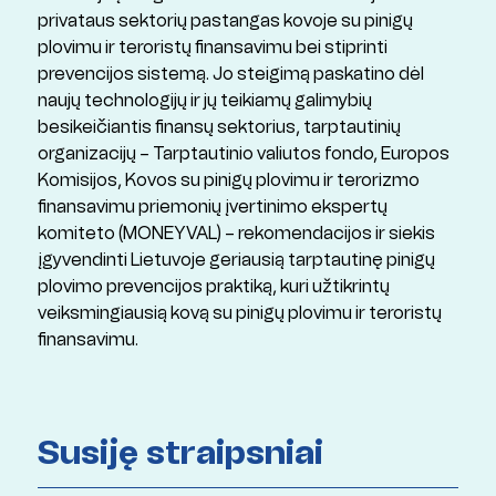
privataus sektorių pastangas kovoje su pinigų
plovimu ir teroristų finansavimu bei stiprinti
prevencijos sistemą. Jo steigimą paskatino dėl
naujų technologijų ir jų teikiamų galimybių
besikeičiantis finansų sektorius, tarptautinių
organizacijų – Tarptautinio valiutos fondo, Europos
Komisijos, Kovos su pinigų plovimu ir terorizmo
finansavimu priemonių įvertinimo ekspertų
komiteto (MONEYVAL) – rekomendacijos ir siekis
įgyvendinti Lietuvoje geriausią tarptautinę pinigų
plovimo prevencijos praktiką, kuri užtikrintų
veiksmingiausią kovą su pinigų plovimu ir teroristų
finansavimu.
Susiję straipsniai