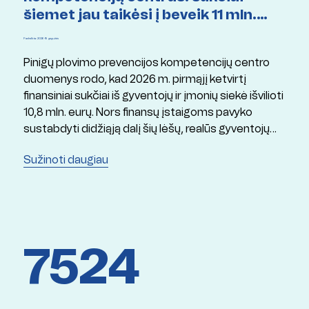
šiemet jau taikėsi į beveik 11 mln.
eurų
Paskelbta: 2026 19 gegužės
Pinigų plovimo prevencijos kompetencijų centro
duomenys rodo, kad 2026 m. pirmąjį ketvirtį
finansiniai sukčiai iš gyventojų ir įmonių siekė išvilioti
10,8 mln. eurų. Nors finansų įstaigoms pavyko
sustabdyti didžiąją dalį šių lėšų, realūs gyventojų
nuostoliai siekė apie 3,7 mln. eurų.
Sužinoti daugiau
7524