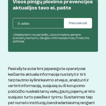
Visos pinigų plovimo prevencijos
aktualijos
tavo el. pašte
Užsisakydami naujienlaiškį, Jūs sutinkate su asmens
duomenų tvarkymu. Daugiau informacijos mūsų
Privatumo
politikoje.
Pasirašyta sutartimi įsipareigota operatyviai
keičiantis aktualia informacija nustatyti ir tirti
tarptautinio kyšininkavimo atvejus, analizuoti ir
vertinti informaciją, susijusią su iš korupcinio
pobūdžio nusikalstamų veikų gautų pajamų ar kito
susijusio turto paieška ir tyrimu. Susitarimas taip
pat numato institucijų bendradarbiavimą rengiant