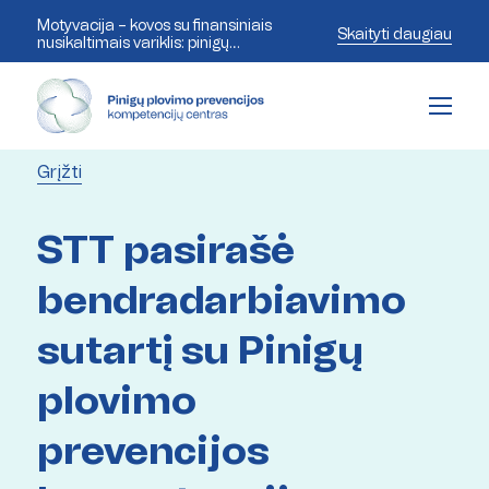
Motyvacija – kovos su finansiniais
Skaityti daugiau
nusikaltimais variklis: pinigų
plovimo prevencijos ekspertai
aptaria šiandienos iššūkius
Grįžti
STT pasirašė
bendradarbiavimo
sutartį su Pinigų
plovimo
prevencijos