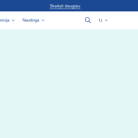
Skaityti daugiau
ncija
Naudinga
Lt