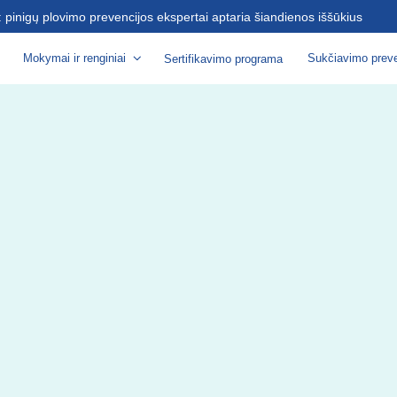
s: pinigų plovimo prevencijos ekspertai aptaria šiandienos iššūkius
Mokymai ir renginiai
Sukčiavimo preve
Sertifikavimo programa