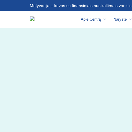
Motyvacija – kovos su finansiniais nusikaltimais varikli
Apie Centrą
Narystė