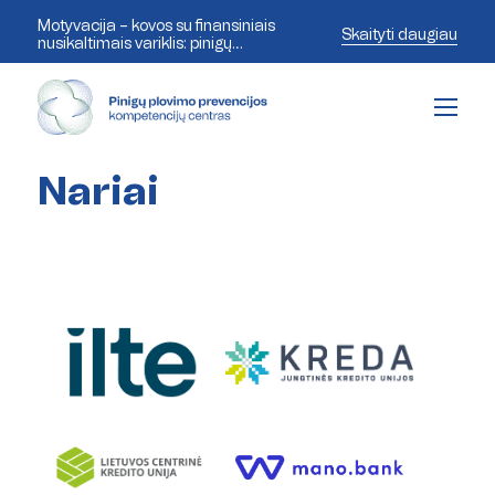
Motyvacija – kovos su finansiniais
Skaityti daugiau
nusikaltimais variklis: pinigų
plovimo prevencijos ekspertai
aptaria šiandienos iššūkius
Nariai