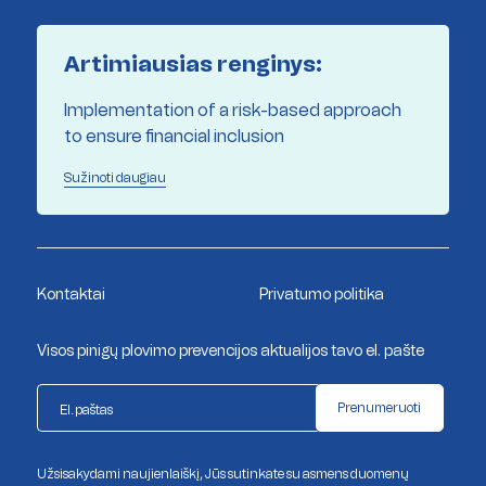
Artimiausias renginys:
Implementation of a risk-based approach
to ensure financial inclusion
Sužinoti daugiau
Kontaktai
Privatumo politika
Visos pinigų plovimo prevencijos aktualijos tavo el. pašte
Prenumeruoti
Užsisakydami naujienlaiškį, Jūs sutinkate su asmens duomenų