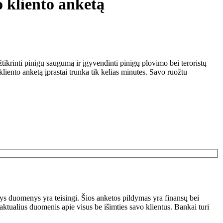
o kliento anketą
tikrinti pinigų saugumą ir įgyvendinti pinigų plovimo bei teroristų
iento anketą įprastai trunka tik kelias minutes. Savo ruožtu
ntys duomenys yra teisingi. Šios anketos pildymas yra finansų bei
aktualius duomenis apie visus be išimties savo klientus. Bankai turi