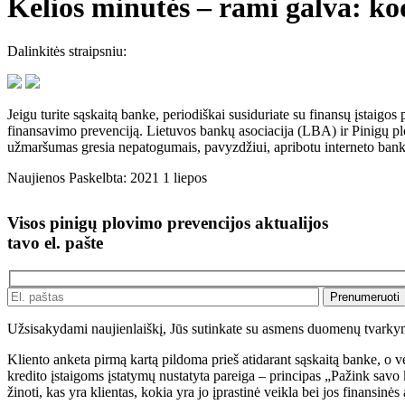
Kelios minutės – rami galva: ko
Dalinkitės straipsniu:
Jeigu turite sąskaitą banke, periodiškai susiduriate su finansų įstaig
finansavimo prevenciją. Lietuvos bankų asociacija (LBA) ir Pinigų plo
užmaršumas gresia nepatogumais, pavyzdžiui, apribotu interneto ban
Naujienos
Paskelbta: 2021 1 liepos
Visos pinigų plovimo prevencijos aktualijos
tavo el. pašte
Užsisakydami naujienlaiškį, Jūs sutinkate su asmens duomenų tvark
Kliento anketa pirmą kartą pildoma prieš atidarant sąskaitą banke, o vė
kredito įstaigoms įstatymų nustatyta pareiga – principas „Pažink savo 
žinoti, kas yra klientas, kokia yra jo įprastinė veikla bei jos finansinės