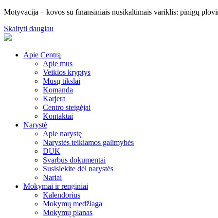
Motyvacija – kovos su finansiniais nusikaltimais variklis: pinigų plov
Skaityti daugiau
Apie Centrą
Apie mus
Veiklos kryptys
Mūsų tikslai
Komanda
Karjera
Centro steigėjai
Kontaktai
Narystė
Apie narystę
Narystės teikiamos galimybės
DUK
Svarbūs dokumentai
Susisiekite dėl narystės
Nariai
Mokymai ir renginiai
Kalendorius
Mokymų medžiaga
Mokymų planas