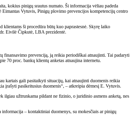
aita, kokius pinigų srautus numato. Ši informacija vėliau padeda
 sakė Eimantas Vytuvis, Pinigų plovimo prevencijos kompetencijų centro
kad klientams ši procedūra būtų kuo paprastesnė. Skyrę laiko
 dr. Eivilė Čipkutė, LBA prezidentė.
tų finansavimo prevenciją, ją reikia periodiškai atnaujinti. Tai padaryti
ie 70 proc. bankų klientų anketas atnaujina internetu.
kartais gali pasitaikyti situacijų, kai atnaujinti duomenis reikia
ikia įrašyti pasikeitusius duomenis“, – atkreipia dėmesį E. Vytuvis.
ek ilgiau užtrunkama pildant ne fizinio, o juridinio asmens anketą, nes
kta informacija – kontaktiniai duomenys, su mokesčiais ar pinigų