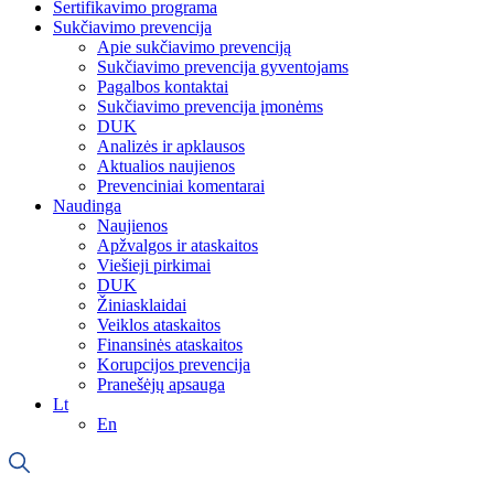
Sertifikavimo programa
Sukčiavimo prevencija
Apie sukčiavimo prevenciją
Sukčiavimo prevencija gyventojams
Pagalbos kontaktai
Sukčiavimo prevencija įmonėms
DUK
Analizės ir apklausos
Aktualios naujienos
Prevenciniai komentarai
Naudinga
Naujienos
Apžvalgos ir ataskaitos
Viešieji pirkimai
DUK
Žiniasklaidai
Veiklos ataskaitos
Finansinės ataskaitos
Korupcijos prevencija
Pranešėjų apsauga
Lt
En