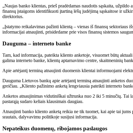
„Naujas banko klientas, prieš pradėdamas naudotis sąskaita, užpildo an
finansų įstaigoms identifikuoti įtartiną lėšų judėjimą sąskaitose ir už
direktorius.
„Įstatymo reikalavimas pažinti klientą – vienas iš finansų sektoriaus 
informacijai atnaujinti, prisidedame prie visos finansų sistemos saug
Dauguma – interneto banke
Tam, kad informacija, pateikta kliento anketoje, visuomet būtų aktuali ir
galima interneto banke, klientų aptarnavimo centre, skaitmeninių ban
Apie artėjantį terminą atnaujinti duomenis klientai informuojami elektr
Dauguma Lietuvos bankų apie artėjantį terminą atnaujinti anketos duome
greičiau. „Kliento pažinimo anketą lengviausia pateikti interneto banke,
Anketos atnaujinimas vidutiniškai užtrunka nuo 2 iki 5 minučių. Tai lab
pastarąją sudaro keliais klausimais daugiau.
Atnaujinti banko kliento anketą reikia ne tik tuomet, kai apie tai jums
srautais, dalyvavimu politikoje susijusi informacija.
Nepateikus duomenų, ribojamos paslaugos