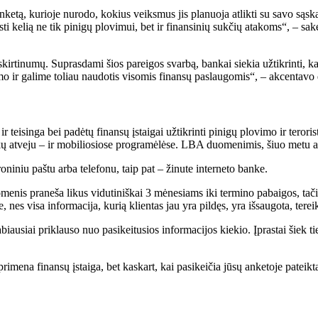
ketą, kurioje nurodo, kokius veiksmus jis planuoja atlikti su savo sąsk
kirsti kelią ne tik pinigų plovimui, bet ir finansinių sukčių atakoms“, –
išskirtinumų. Suprasdami šios pareigos svarbą, bankai siekia užtikrinti, 
umo ir galime toliau naudotis visomis finansų paslaugomis“, – akcentavo
 teisinga bei padėtų finansų įstaigai užtikrinti pinigų plovimo ir teroris
kų atveju – ir mobiliosiose programėlėse. LBA duomenimis, šiuo metu ap
oniniu paštu arba telefonu, taip pat – žinute interneto banke.
nis praneša likus vidutiniškai 3 mėnesiams iki termino pabaigos, tačiau 
 nes visa informacija, kurią klientas jau yra pildęs, yra išsaugota, tere
iausiai priklauso nuo pasikeitusios informacijos kiekio. Įprastai šiek ti
 primena finansų įstaiga, bet kaskart, kai pasikeičia jūsų anketoje patei