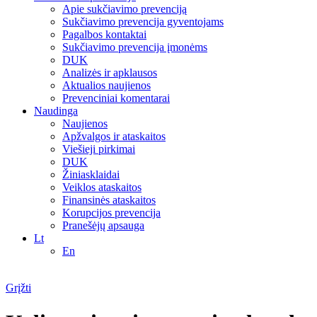
Apie sukčiavimo prevenciją
Sukčiavimo prevencija gyventojams
Pagalbos kontaktai
Sukčiavimo prevencija įmonėms
DUK
Analizės ir apklausos
Aktualios naujienos
Prevenciniai komentarai
Naudinga
Naujienos
Apžvalgos ir ataskaitos
Viešieji pirkimai
DUK
Žiniasklaidai
Veiklos ataskaitos
Finansinės ataskaitos
Korupcijos prevencija
Pranešėjų apsauga
Lt
En
Grįžti