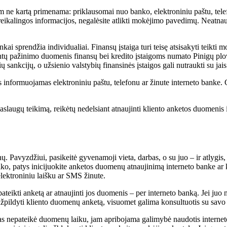
m ne kartą primenama: priklausomai nuo banko, elektroniniu paštu, telefon
reikalingos informacijos, negalėsite atlikti mokėjimo pavedimų. Neatnau
ankai sprendžia individualiai. Finansų įstaiga turi teisę atsisakyti teikti
entų pažinimo duomenis finansų bei kredito įstaigoms numato Pinigų plovi
lių sankcijų, o užsienio valstybių finansinės įstaigos gali nutraukti su j
as informuojamas elektroniniu paštu, telefonu ar žinute interneto banke
slaugų teikimą, reikėtų nedelsiant atnaujinti kliento anketos duomenis
Pavyzdžiui, pasikeitė gyvenamoji vieta, darbas, o su juo – ir atlygis,
 nutiko, patys inicijuokite anketos duomenų atnaujinimą interneto banke a
elektroniniu laišku ar SMS žinute.
ateikti anketą ar atnaujinti jos duomenis – per interneto banką. Jei juo 
p užpildyti kliento duomenų anketą, visuomet galima konsultuotis su savo
tas nepateikė duomenų laiku, jam apribojama galimybė naudotis interneto