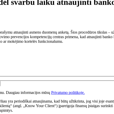
dėl svarbu laiku atnaujinti bank
os prašymu atnaujinti asmens duomenų anketą. Šios procedūros tikslas – už
vimo prevencijos kompetencijų centras primena, kad atnaujinti banko kl
ko ar mokėjimo kortelės funkcionalumu.
ymu. Daugiau informacijos mūsų
Privatumo politikoje.
liau yra periodiškai atnaujinama, kad būtų užtikrinta, jog visi joje esa
klientą“ (angl. „Know Your Client“) įpareigoja finansų įstaigas surinkti 
 apimtys.