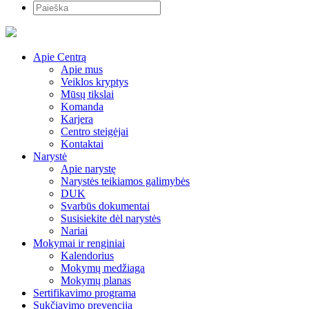
Apie Centrą
Apie mus
Veiklos kryptys
Mūsų tikslai
Komanda
Karjera
Centro steigėjai
Kontaktai
Narystė
Apie narystę
Narystės teikiamos galimybės
DUK
Svarbūs dokumentai
Susisiekite dėl narystės
Nariai
Mokymai ir renginiai
Kalendorius
Mokymų medžiaga
Mokymų planas
Sertifikavimo programa
Sukčiavimo prevencija