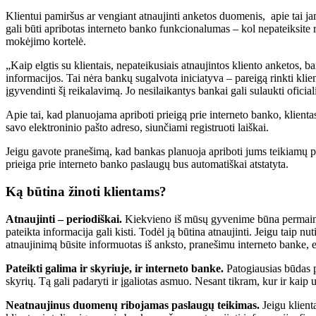
Klientui pamiršus ar vengiant atnaujinti anketos duomenis, apie tai ja
gali būti apribotas interneto banko funkcionalumas – kol nepateiksite 
mokėjimo kortelė.
„Kaip elgtis su klientais, nepateikusiais atnaujintos kliento anketos, b
informacijos. Tai nėra bankų sugalvota iniciatyva – pareigą rinkti kli
įgyvendinti šį reikalavimą. Jo nesilaikantys bankai gali sulaukti oficia
Apie tai, kad planuojama apriboti prieigą prie interneto banko, klient
savo elektroninio pašto adreso, siunčiami registruoti laiškai.
Jeigu gavote pranešimą, kad bankas planuoja apriboti jums teikiamų pa
prieiga prie interneto banko paslaugų bus automatiškai atstatyta.
Ką būtina žinoti klientams?
Atnaujinti – periodiškai.
Kiekvieno iš mūsų gyvenime būna permainų. 
pateikta informacija gali kisti. Todėl ją būtina atnaujinti. Jeigu taip
atnaujinimą būsite informuotas iš anksto, pranešimu interneto banke, 
Pateikti galima ir skyriuje, ir interneto banke.
Patogiausias būdas p
skyrių. Tą gali padaryti ir įgaliotas asmuo. Nesant tikram, kur ir kai
Neatnaujinus duomenų ribojamas paslaugų teikimas.
Jeigu klien