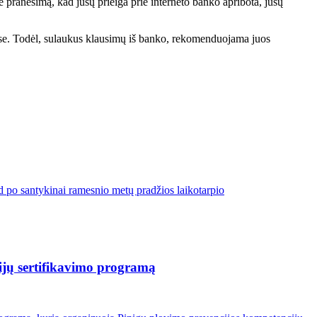
te pranešimą, kad jūsų prieiga prie interneto banko apribota, jūsų
muose. Todėl, sulaukus klausimų iš banko, rekomenduojama juos
d po santykinai ramesnio metų pradžios laikotarpio
cijų sertifikavimo programą