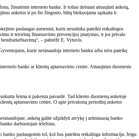
u, žinutėmis interneto banke. Ir toliau delsiant atnaujinti anketą,
jinus anketos ir po šio žingsnio, būtų blokuojama sąskaita ir
 mokėjimo paslaugas asmeniui, kuris nesutinka pateikti reikalingos
mo ir teroristų finansavimo prevencijos įstatymas, ir jos privalo
ais bendradarbiavimą“, – pabrėžė E. Vytuvis.
. Gyventojams, kurie nesinaudoja interneto banku arba nėra pateikę
 interneto banke ar klientų aptarnavimo centre. Atnaujinus duomenis
 sukurta šeima ir pakeista pavardė. Tad kliento duomenų anketoje
r klientų aptarnavimo centre. O apie privalomą periodinį anketos
nesinaudojate, anketą galite užpildyti atvykę į artimiausią banko
 banko darbuotojais telefonu.
 banko paslaugomis tol, kol bus pateikta reikalinga informacija. Jeigu