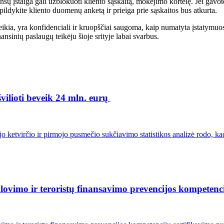
ansų įstaiga gali užblokuoti kliento sąskaitą, mokėjimo kortelę. Jei gavo
žpildykite kliento duomenų anketą ir prieiga prie sąskaitos bus atkurta.
ateikia, yra konfidenciali ir kruopščiai saugoma, kaip numatyta įstaty
ansinių paslaugų teikėju šioje srityje labai svarbus.
švilioti beveik 24 mln. eurų
o ketvirčio ir pirmojo pusmečio sukčiavimo statistikos analizė rodo, ka
 plovimo ir teroristų finansavimo prevencijos kompeten