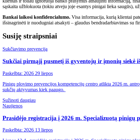
klientas ir toliau ignoruoja banko prašymus atnaujinti informaciją, fin
sąskaita užblokuota (tokiu atveju joje esantys pinigai lieka saugūs), u
Bankai laikosi konfidencialumo.
Visa informacija, kurią klientai p
išsinagrinėti ir nuodugniai atsakyti – glaudus bendradarbiavimas su fin
Susiję straipsniai
Sukčiavimo prevencija
Sukčiai pirmąjį pusmetį iš gyventojų ir įmonių siekė i
Paskelbta: 2026 29 liepos
Pinigų plovimo prevencijos kompetencijų centro atlikta 2026 m. antroj
sukčių aktyvumas kiek paaugo.
Sužinoti daugiau
Naujienos
Prasidėjo registracija į 2026 m. Specializuotą pinigų
Paskelbta: 2026 13 liepos