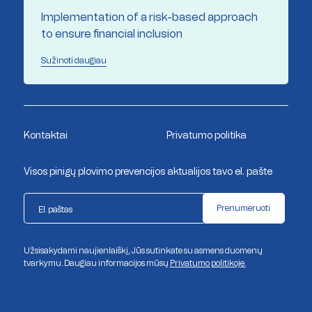
Implementation of a risk-based approach
to ensure financial inclusion
Sužinoti daugiau
Kontaktai
Privatumo politika
Visos pinigų plovimo prevencijos aktualijos tavo el. pašte
Prenumeruoti
Užsisakydami naujienlaiškį, Jūs sutinkate su asmens duomenų
tvarkymu. Daugiau informacijos mūsų
Privatumo politikoje.