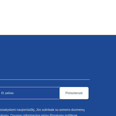
Prenumeruoti
sisakydami naujienlaiškį, Jūs sutinkate su asmens duomenų
arkymu. Daugiau informacijos mūsų
Privatumo politikoje.