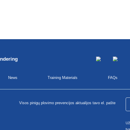
undering
News
Training Materials
FAQs
Visos pinigų plovimo prevencijos aktualijos tavo el. pašte
Už
tv